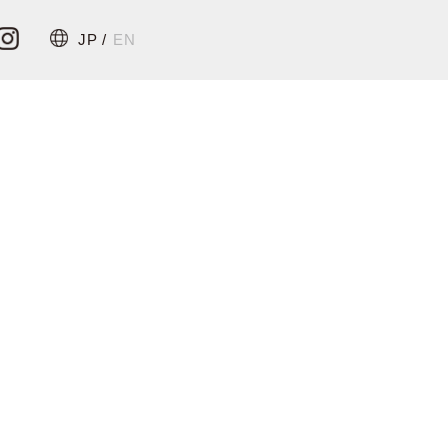
JP /
EN
ilk
Q&A