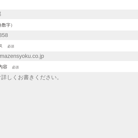
角数字）
レス
必須
せ内容
必須