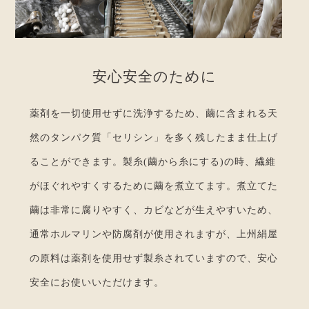
安
心
安
全
の
た
め
に
薬剤を一切使用せずに洗浄するため、繭に含まれる天
然のタンパク質「セリシン」を多く残したまま仕上げ
ることができます。製糸(繭から糸にする)の時、繊維
がほぐれやすくするために繭を煮立てます。煮立てた
繭は非常に腐りやすく、カビなどが生えやすいため、
通常ホルマリンや防腐剤が使用されますが、上州絹屋
の原料は薬剤を使用せず製糸されていますので、安心
安全にお使いいただけます。