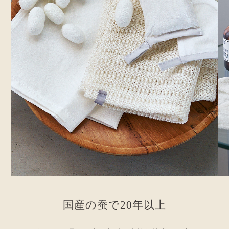
国
産
の
蚕
で
2
0
年
以
上