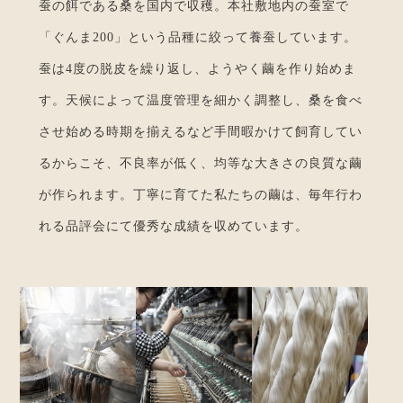
蚕の餌である桑を国内で収穫。本社敷地内の蚕室で
「ぐんま200」という品種に絞って養蚕しています。
蚕は4度の脱皮を繰り返し、ようやく繭を作り始めま
す。天候によって温度管理を細かく調整し、桑を食べ
させ始める時期を揃えるなど手間暇かけて飼育してい
るからこそ、不良率が低く、均等な大きさの良質な繭
が作られます。丁寧に育てた私たちの繭は、毎年行わ
れる品評会にて優秀な成績を収めています。