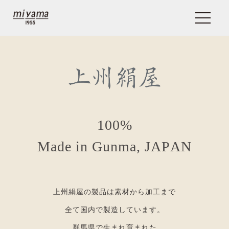
1
0
0
%
M
a
d
e
i
n
G
u
n
m
a
,
J
A
P
A
N
上州絹屋の製品は素材から加工まで
全て国内で製造しています。
群馬県で生まれ育まれた