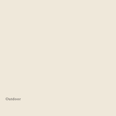
Outdoor
Silk Towel