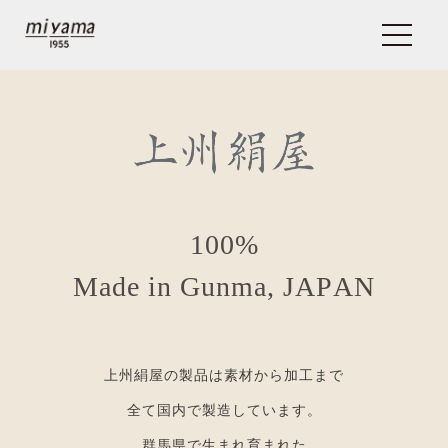
1
0
0
%
M
a
d
e
i
n
G
u
n
m
a
,
J
A
P
A
N
上州絹屋の製品は素材から加工まで
全て国内で製造しています。
群馬県で生まれ育まれた