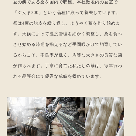
蚕の餌である桑を国内で収穫。本社敷地内の蚕室で
「ぐんま200」という品種に絞って養蚕しています。
蚕は4度の脱皮を繰り返し、ようやく繭を作り始めま
す。天候によって温度管理を細かく調整し、桑を食べ
させ始める時期を揃えるなど手間暇かけて飼育してい
るからこそ、不良率が低く、均等な大きさの良質な繭
が作られます。丁寧に育てた私たちの繭は、毎年行わ
れる品評会にて優秀な成績を収めています。