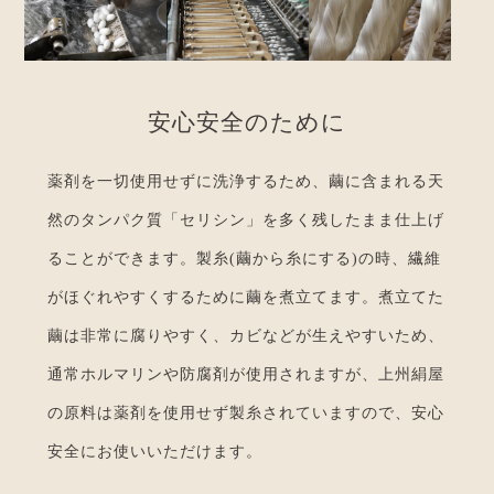
安
心
安
全
の
た
め
に
薬剤を一切使用せずに洗浄するため、繭に含まれる天
然のタンパク質「セリシン」を多く残したまま仕上げ
ることができます。製糸(繭から糸にする)の時、繊維
がほぐれやすくするために繭を煮立てます。煮立てた
繭は非常に腐りやすく、カビなどが生えやすいため、
通常ホルマリンや防腐剤が使用されますが、上州絹屋
の原料は薬剤を使用せず製糸されていますので、安心
安全にお使いいただけます。