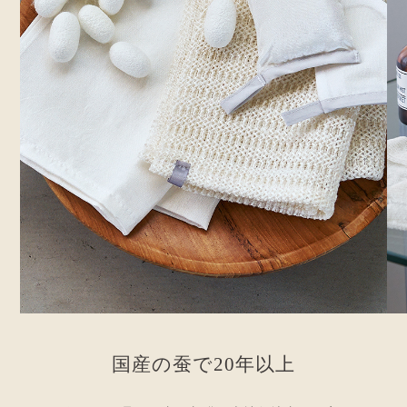
国
産
の
蚕
で
2
0
年
以
上