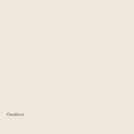
Outdoor
Silk Towel