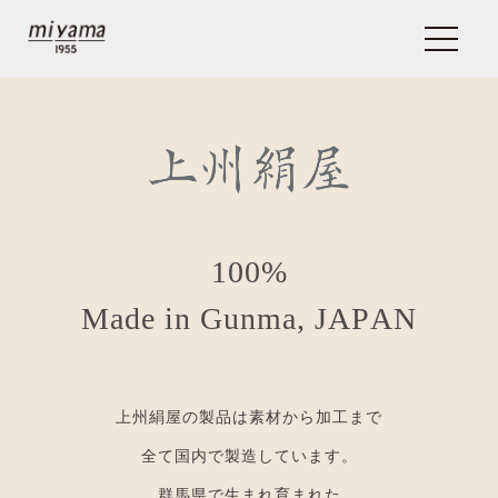
1
0
0
%
M
a
d
e
i
n
G
u
n
m
a
,
J
A
P
A
N
上州絹屋の製品は素材から加工まで
全て国内で製造しています。
群馬県で生まれ育まれた