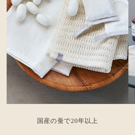
国
産
の
蚕
で
2
0
年
以
上