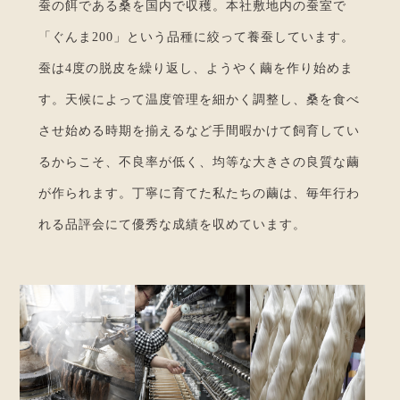
蚕の餌である桑を国内で収穫。本社敷地内の蚕室で
「ぐんま200」という品種に絞って養蚕しています。
蚕は4度の脱皮を繰り返し、ようやく繭を作り始めま
す。天候によって温度管理を細かく調整し、桑を食べ
させ始める時期を揃えるなど手間暇かけて飼育してい
るからこそ、不良率が低く、均等な大きさの良質な繭
が作られます。丁寧に育てた私たちの繭は、毎年行わ
れる品評会にて優秀な成績を収めています。