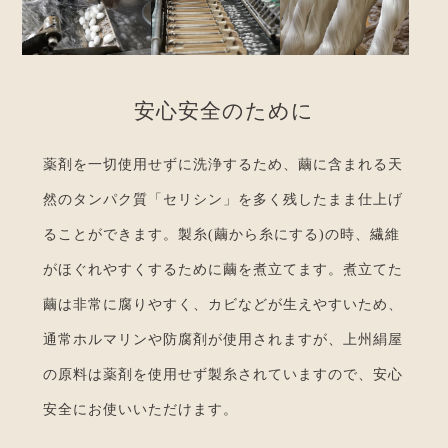
安
心
安
全
の
た
め
に
薬剤を一切使用せずに洗浄するため、繭に含まれる天
然のタンパク質「セリシン」を多く残したまま仕上げ
ることができます。製糸(繭から糸にする)の時、繊維
がほぐれやすくするために繭を煮立てます。煮立てた
繭は非常に腐りやすく、カビなどが生えやすいため、
通常ホルマリンや防腐剤が使用されますが、上州絹屋
の原料は薬剤を使用せず製糸されていますので、安心
安全にお使いいただけます。