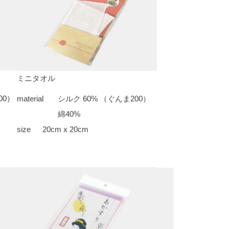
ミニタオル
00）
material
シルク 60% （ぐんま200）
綿40%
size
20cm x 20cm