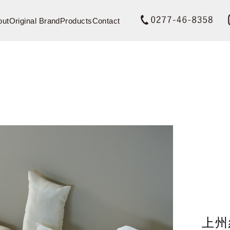
out
Original Brand
Products
Contact
Technique
Material & Special Order
Gunma S
上州