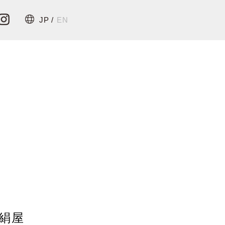
JP /
EN
ilk
Q&A
絹屋