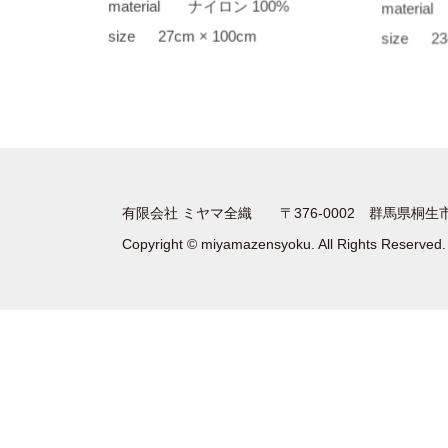
material
ナイロン 100%
material
size
27cm × 100cm
size
23
有限会社 ミヤマ全織
〒376-0002 群馬県桐
Copyright © miyamazensyoku. All Rights Reserved.